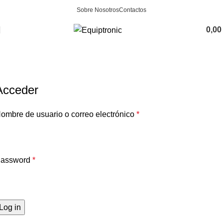
Sobre Nosotros
Contactos
0,0
A minha conta
Home
A minha conta
Acceder
ombre de usuario o correo electrónico
*
assword
*
Log in