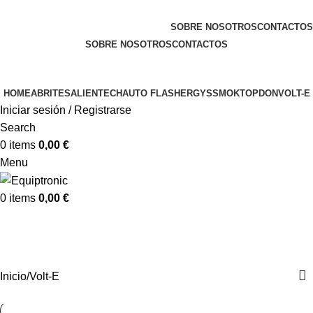
Bienvenido a Equiptronic
SOBRE NOSOTROS
CONTACTOS
SOBRE NOSOTROS
CONTACTOS
HOME
ABRITES
ALIENTECH
AUTO FLASHER
GYS
SMOK
TOPDON
VOLT-E
Iniciar sesión / Registrarse
Search
0
items
0,00
€
Menu
0
items
0,00
€
Volt-E
Categorías
Inicio
Volt-E