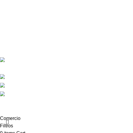
Enlaces útiles
Política de privacidad
Términos y condiciones
Sobre Nosotros
Contactos
Contactos
Calle República Argentina 25, 2ºIzda,
36201 Vigo
+34 986 117 584
+34 682 456 498
info@equiptronic.es
2025 Equiptronic. Reservados todos los derechos. Webdesign
by
Criativo.net
Comercio
Filtros