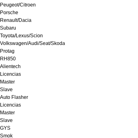
Peugeot/Citroen
Porsche
Renault/Dacia
Subaru
Toyota/Lexus/Scion
Volkswagen/Audi/Seat/Skoda
Protag
RH850
Alientech
Licencias
Master
Slave
Auto Flasher
Licencias
Master
Slave
GYS
Smok