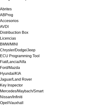
Abrites
ABProg
Accesorios
AVDI
Distribuction Box
Licencias
BMW/MINI
Chrysler/Dodge/Jeep
ECU Programming Tool
Fiat/Lancia/Alfa
Ford/Mazda
Hyundai/KIA
Jaguar/Land Rover
Key Inspector
Mercedes/Maybach/Smart
Nissan/Infiniti
Opel/Vauxhall