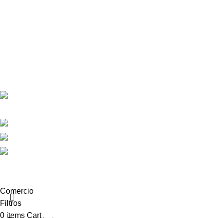
Enlaces útiles
Política de privacidad
Términos y condiciones
Sobre Nosotros
Contactos
Contactos
Calle República Argentina 25, 2ºIzda,
36201 Vigo
+34 986 117 584
+34 682 456 498
info@equiptronic.es
2025 Equiptronic. Reservados todos los derechos. Webdesign
by
Criativo.net
Comercio
Filtros
0
items
Cart