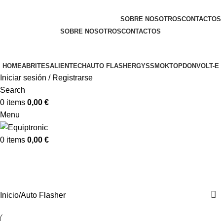
Bienvenido a Equiptronic
SOBRE NOSOTROS
CONTACTOS
SOBRE NOSOTROS
CONTACTOS
HOME
ABRITES
ALIENTECH
AUTO FLASHER
GYS
SMOK
TOPDON
VOLT-E
Iniciar sesión / Registrarse
Search
0
items
0,00
€
Menu
0
items
0,00
€
Auto Flasher
Categorías
Inicio
Auto Flasher