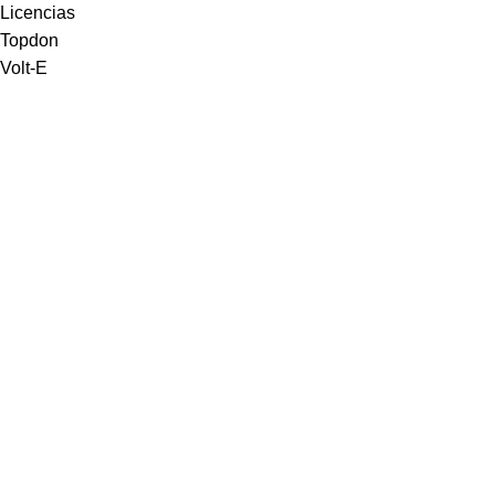
Licencias
Topdon
Volt-E
Equiptronic S.L. es una empresa dedicada a la importación y
representación de material para talleres de automóviles,
principalmente en el área de diagnosis de coches y camiones,
así como a la venta online y formación, asistencia y venta en
los talleres de futuros clientes.