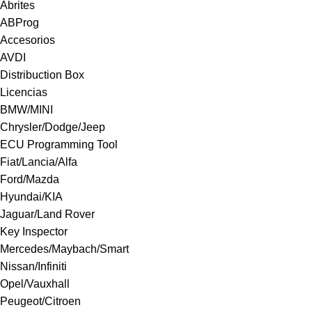
Abrites
ABProg
Accesorios
AVDI
Distribuction Box
Licencias
BMW/MINI
Chrysler/Dodge/Jeep
ECU Programming Tool
Fiat/Lancia/Alfa
Ford/Mazda
Hyundai/KIA
Jaguar/Land Rover
Key Inspector
Mercedes/Maybach/Smart
Nissan/Infiniti
Opel/Vauxhall
Peugeot/Citroen