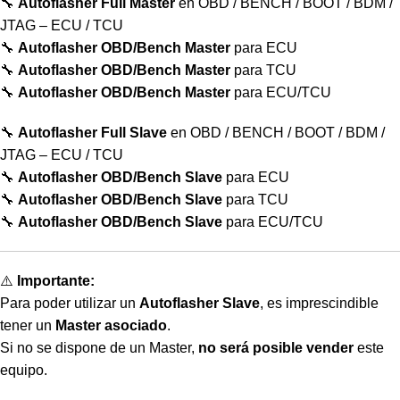
🔧
Autoflasher Full Master
en OBD / BENCH / BOOT / BDM /
JTAG – ECU / TCU
🔧
Autoflasher OBD/Bench Master
para ECU
🔧
Autoflasher OBD/Bench Master
para TCU
🔧
Autoflasher OBD/Bench Master
para ECU/TCU
🔧
Autoflasher Full Slave
en OBD / BENCH / BOOT / BDM /
JTAG – ECU / TCU
🔧
Autoflasher OBD/Bench Slave
para ECU
🔧
Autoflasher OBD/Bench Slave
para TCU
🔧
Autoflasher OBD/Bench Slave
para ECU/TCU
⚠️
Importante:
Para poder utilizar un
Autoflasher Slave
, es imprescindible
tener un
Master asociado
.
Si no se dispone de un Master,
no será posible vender
este
equipo.