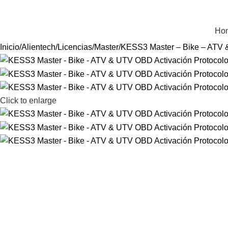
ienvenido a Equiptronic
Ho
Inicio
Alientech
Licencias
Master
KESS3 Master – Bike – ATV 
Click to enlarge