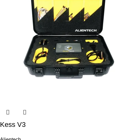
Kess V3
Alientech