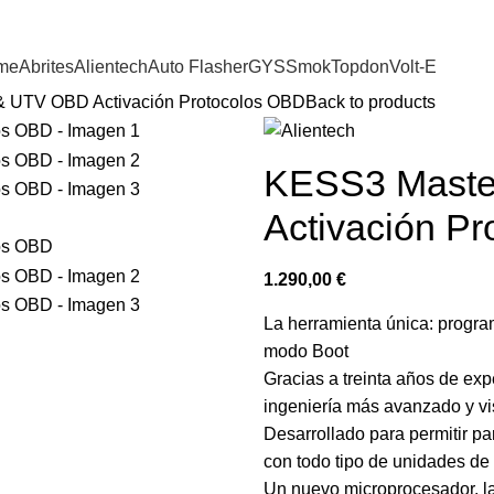
me
Abrites
Alientech
Auto Flasher
GYS
Smok
Topdon
Volt-E
& UTV OBD Activación Protocolos OBD
Back to products
KESS3 Maste
Activación P
1.290,00
€
La herramienta única: prog
modo Boot
Gracias a treinta años de expe
ingeniería más avanzado y vi
Desarrollado para permitir par
con todo tipo de unidades de
Un nuevo microprocesador, la