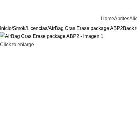
ienvenido a Equiptronic
Home
Abrites
Ali
Inicio
Smok
Licencias
AirBag Cras Erase package ABP2
Back t
Click to enlarge