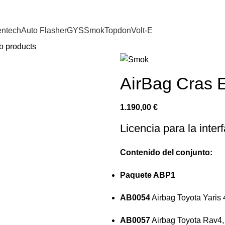
entech
Auto Flasher
GYS
Smok
Topdon
Volt-E
o products
AirBag Cras 
1.190,00
€
Licencia para la inte
Contenido del conjunto:
Paquete ABP1
AB0054
Airbag Toyota Yaris
AB0057
Airbag Toyota Rav4,