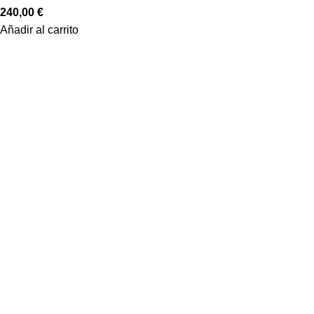
240,00
€
Añadir al carrito
Equiptronic S.L. es una empresa dedicada a la importación y re
a la venta online y formación, asistencia y venta en los talleres 
Marcas
Abrites
Alientech