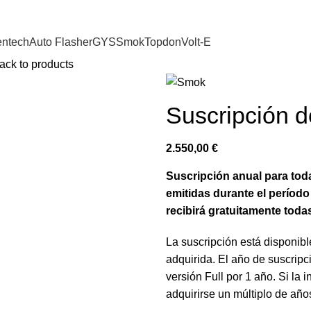
entech
Auto Flasher
GYS
Smok
Topdon
Volt-E
ack to products
Suscripción 
2.550,00
€
Suscripción anual para toda
emitidas durante el período
recibirá gratuitamente toda
La suscripción está disponible
adquirida. El año de suscripci
versión Full por 1 año. Si la
adquirirse un múltiplo de año