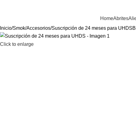
ienvenido a Equiptronic
Home
Abrites
Ali
Inicio
Smok
Accesorios
Suscripción de 24 meses para UHDS
B
Click to enlarge