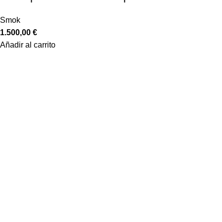
Smok
1.500,00
€
Añadir al carrito
Equiptronic S.L. es una empresa dedicada a la importación y re
a la venta online y formación, asistencia y venta en los talleres 
Marcas
Abrites