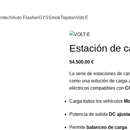
entech
Auto Flasher
GYS
Smok
Topdon
Volt-E
Estación de 
54.500,00
€
La serie de estaciones de car
como una solución de carga 
eléctricos compatibles con
C
Carga todos los vehículos
Mo
Potencia de salida
DC ajusta
Permite
balanceo de carga