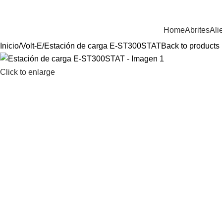
ienvenido a Equiptronic
Home
Abrites
Ali
Inicio
Volt-E
Estación de carga E-ST300STAT
Back to products
Click to enlarge