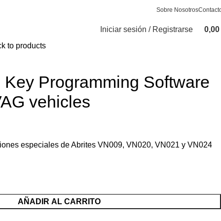
Sobre Nosotros
Contact
Iniciar sesión / Registrarse
0,0
k to products
 Key Programming Software
VAG vehicles
nciones especiales de Abrites VN009, VN020, VN021 y VN024
AÑADIR AL CARRITO