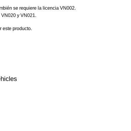
ambién se requiere la licencia VN002.
as VN020 y VN021.
 este producto.
hicles