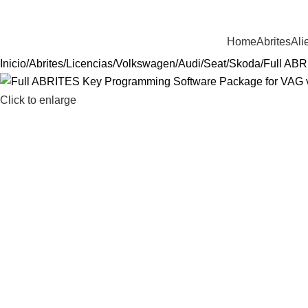
ienvenido a Equiptronic
Home
Abrites
Ali
Inicio
Abrites
Licencias
Volkswagen/Audi/Seat/Skoda
Full ABR
Click to enlarge