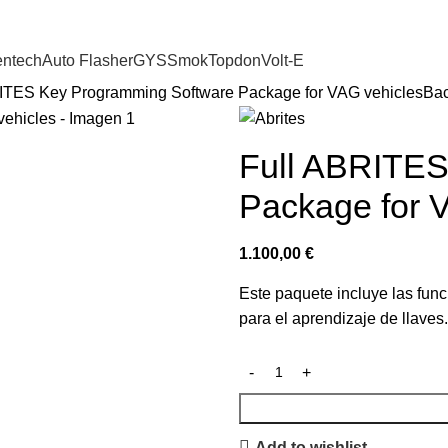
entech
Auto Flasher
GYS
Smok
Topdon
Volt-E
ITES Key Programming Software Package for VAG vehicles
Bac
Full ABRITES
Package for 
1.100,00
€
Este paquete incluye las fu
para el aprendizaje de llaves.
Add to wishlist