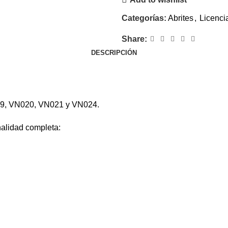
Categorías:
Abrites
,
Licenci
Share:
DESCRIPCIÓN
009, VN020, VN021 y VN024.
alidad completa: