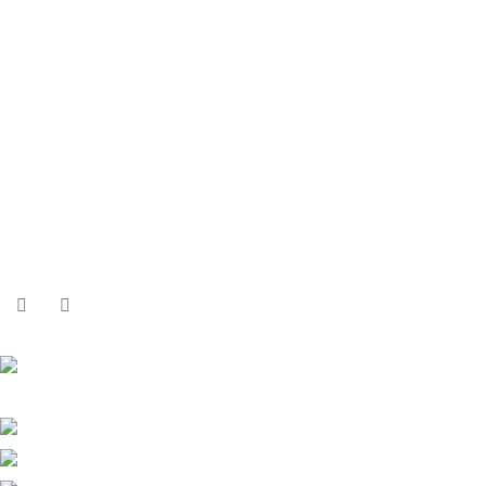
Smok
Topdon
Volt-E
Enlaces útiles
Política de privacidad
Términos y condiciones
Sobre Nosotros
Contactos
Contactos
Calle República Argentina 25, 2ºIzda,
36201 Vigo
+34 986 117 584
+34 682 456 498