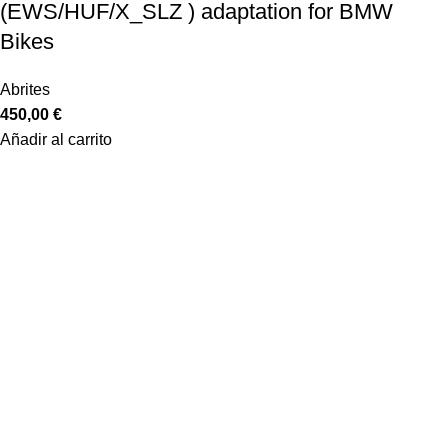
(EWS/HUF/X_SLZ ) adaptation for BMW
Bikes
Abrites
450,00
€
Añadir al carrito
Equiptronic S.L. es una empresa dedicada a la importación y
representación de material para talleres de automóviles,