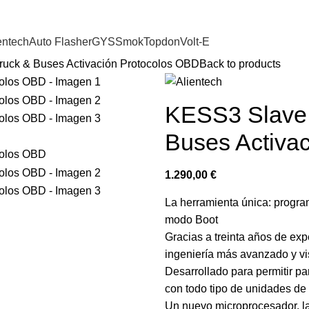
entech
Auto Flasher
GYS
Smok
Topdon
Volt-E
Truck & Buses Activación Protocolos OBD
Back to products
KESS3 Slave –
Buses Activa
1.290,00
€
La herramienta única: prog
modo Boot
Gracias a treinta años de expe
ingeniería más avanzado y vi
Desarrollado para permitir par
con todo tipo de unidades de
Un nuevo microprocesador, la