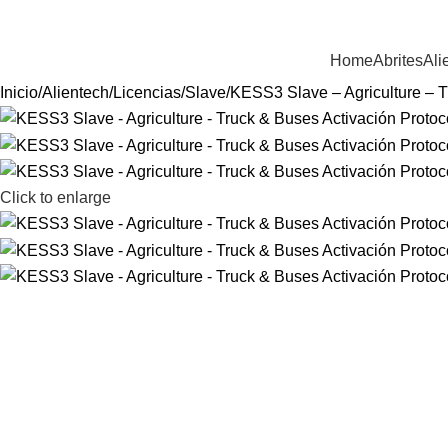
ienvenido a Equiptronic
Home
Abrites
Ali
Inicio
Alientech
Licencias
Slave
KESS3 Slave – Agriculture – 
Click to enlarge