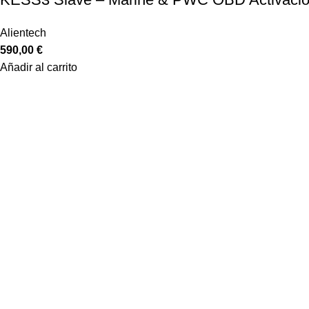
Alientech
590,00
€
Añadir al carrito
Equiptronic S.L. es una empresa dedicada a la importación y re
a la venta online y formación, asistencia y venta en los talleres 
Marcas