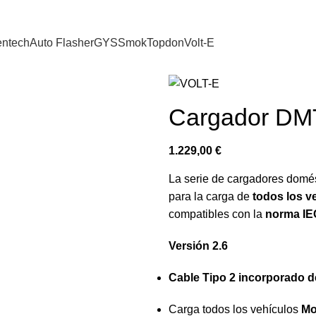
entech
Auto Flasher
GYS
Smok
Topdon
Volt-E
Cargador D
1.229,00
€
La serie de cargadores domé
para la carga de
todos los v
compatibles con la
norma IE
Versión 2.6
Cable Tipo 2 incorporado d
Carga todos los vehículos
Mo