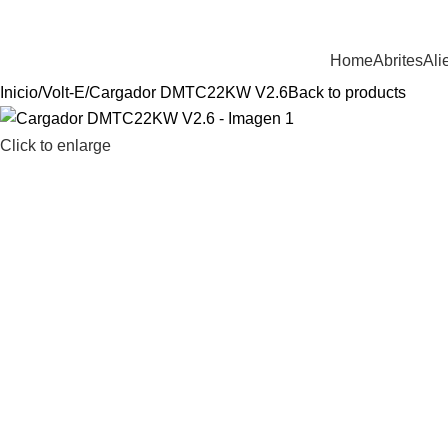
ienvenido a Equiptronic
Home
Abrites
Ali
Inicio
Volt-E
Cargador DMTC22KW V2.6
Back to products
Click to enlarge