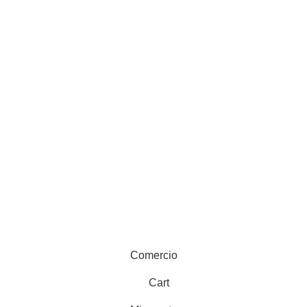
 by
Criativo.net
Comercio
Cart