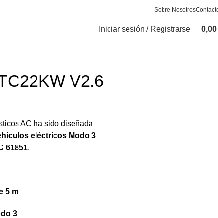
Sobre Nosotros
Contact
Iniciar sesión / Registrarse
0,0
MTC22KW V2.6
sticos AC ha sido diseñada
ehículos eléctricos Modo 3
C 61851
.
e 5 m
do 3