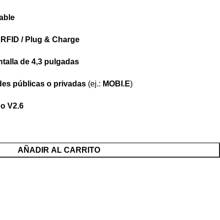
able
 RFID / Plug & Charge
talla de 4,3 pulgadas
des públicas o privadas
(ej.:
MOBI.E
)
do V2.6
AÑADIR AL CARRITO