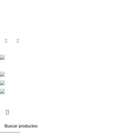
Política de privacidad
Términos y condiciones
Sobre Nosotros
Contactos
Contactos
Calle República Argentina 25, 2ºIzda,
36201 Vigo
+34 986 117 584
+34 682 456 498
info@equiptronic.es
2025 Equiptronic. Reservados todos los derechos. Webdesign