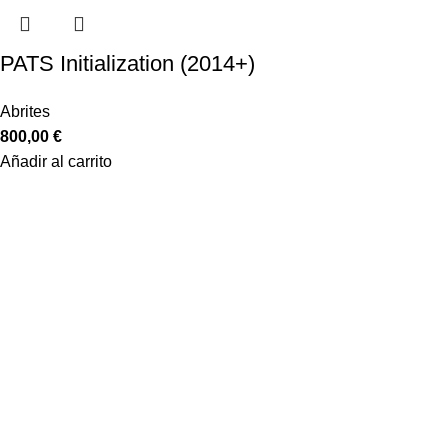
PATS Initialization (2014+)
Abrites
800,00
€
Añadir al carrito
Equiptronic S.L. es una empresa dedicada a la importación y