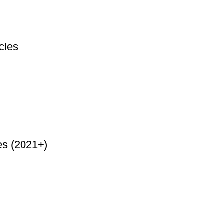
cles
es (2021+)