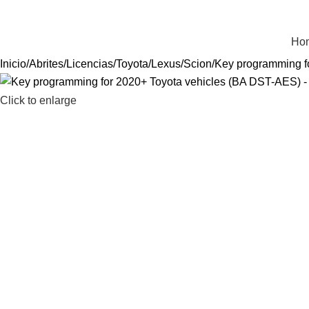
ienvenido a Equiptronic
Ho
Inicio
Abrites
Licencias
Toyota/Lexus/Scion
Key programming f
Click to enlarge