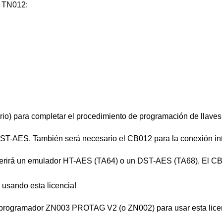
a TN012:
io) para completar el procedimiento de programación de llaves
 DST-AES. También será necesario el CB012 para la conexión i
querirá un emulador HT-AES (TA64) o un DST-AES (TA68). El CB
 usando esta licencia!
un programador ZN003 PROTAG V2 (o ZN002) para usar esta lice