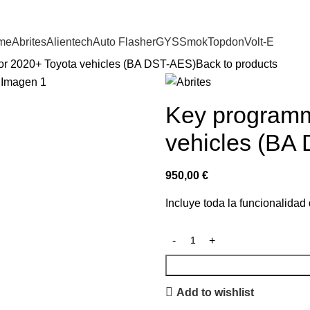
me
Abrites
Alientech
Auto Flasher
GYS
Smok
Topdon
Volt-E
or 2020+ Toyota vehicles (BA DST-AES)
Back to products
Key programm
vehicles (BA
950,00
€
Incluye toda la funcionalidad
Add to wishlist