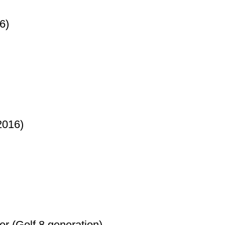
6)
2016)
(Golf 8 generation)