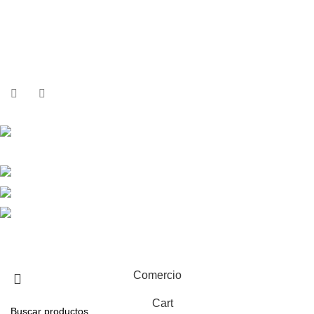
Términos y condiciones
Sobre Nosotros
Contactos
Contactos
Calle República Argentina 25, 2ºIzda,
36201 Vigo
+34 986 117 584
+34 682 456 498
info@equiptronic.es
2025 Equiptronic. Reservados todos los derechos. Webdesign
by
Criativo.net
Comercio
Cart