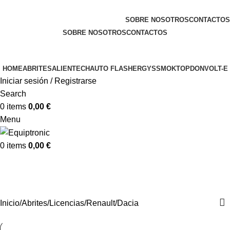
Bienvenido a Equiptronic
SOBRE NOSOTROS
CONTACTOS
SOBRE NOSOTROS
CONTACTOS
HOME
ABRITES
ALIENTECH
AUTO FLASHER
GYS
SMOK
TOPDON
VOLT-E
Iniciar sesión / Registrarse
Search
0
items
0,00
€
Menu
0
items
0,00
€
Renault/Dacia
Categorías
Inicio
Abrites
Licencias
Renault/Dacia