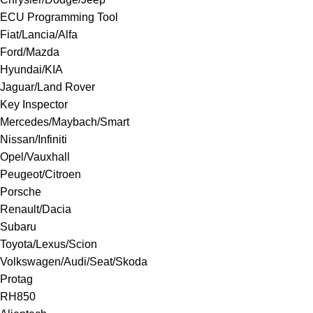
ECU Programming Tool
Fiat/Lancia/Alfa
Ford/Mazda
Hyundai/KIA
Jaguar/Land Rover
Key Inspector
Mercedes/Maybach/Smart
Nissan/Infiniti
Opel/Vauxhall
Peugeot/Citroen
Porsche
Renault/Dacia
Subaru
Toyota/Lexus/Scion
Volkswagen/Audi/Seat/Skoda
Protag
RH850