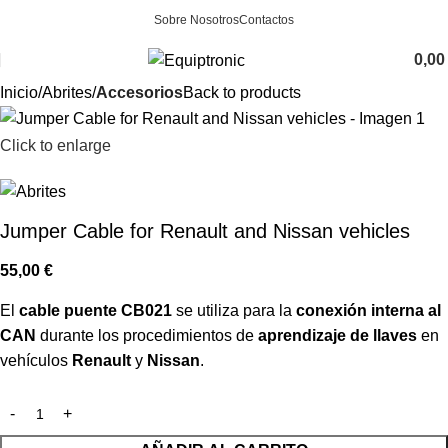
Sobre Nosotros
Contactos
0,0
Inicio
Abrites
Accesorios
Back to products
Click to enlarge
Jumper Cable for Renault and Nissan vehicles
55,00
€
El
cable puente CB021
se utiliza para la
conexión interna al
CAN
durante los procedimientos de
aprendizaje de llaves
en
vehículos
Renault
y
Nissan
.