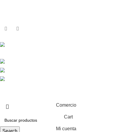
Sobre Nosotros
Contactos
Contactos
Calle República Argentina 25, 2ºIzda,
36201 Vigo
+34 986 117 584
+34 682 456 498
info@equiptronic.es
2025 Equiptronic. Reservados todos los derechos. Webdesign
by
Criativo.net
Comercio
Cart
Mi cuenta
Search