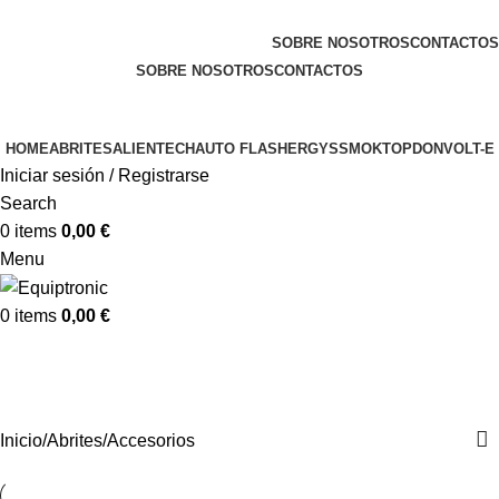
Bienvenido a Equiptronic
SOBRE NOSOTROS
CONTACTOS
SOBRE NOSOTROS
CONTACTOS
HOME
ABRITES
ALIENTECH
AUTO FLASHER
GYS
SMOK
TOPDON
VOLT-E
Iniciar sesión / Registrarse
Search
0
items
0,00
€
Menu
0
items
0,00
€
Accesorios
Categorías
Inicio
Abrites
Accesorios