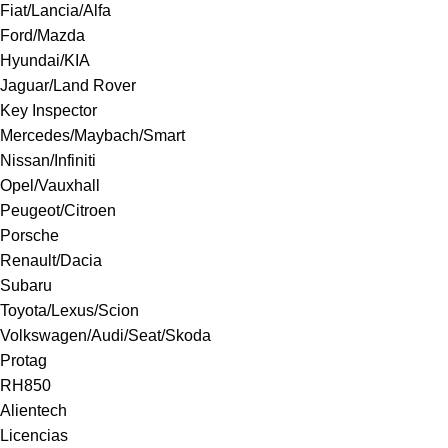
Fiat/Lancia/Alfa
Ford/Mazda
Hyundai/KIA
Jaguar/Land Rover
Key Inspector
Mercedes/Maybach/Smart
Nissan/Infiniti
Opel/Vauxhall
Peugeot/Citroen
Porsche
Renault/Dacia
Subaru
Toyota/Lexus/Scion
Volkswagen/Audi/Seat/Skoda
Protag
RH850
Alientech
Licencias