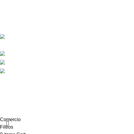
Sobre Nosotros
Contactos
Contactos
Calle República Argentina 25, 2ºIzda,
36201 Vigo
+34 986 117 584
+34 682 456 498
info@equiptronic.es
2025 Equiptronic. Reservados todos los derechos. Webdesign
by
Criativo.net
Comercio
Filtros