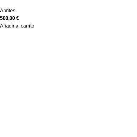
Abrites
500,00
€
Añadir al carrito
Equiptronic S.L. es una empresa dedicada a la importación y
representación de material para talleres de automóviles,
principalmente en el área de diagnosis de coches y camiones,
así como a la venta online y formación, asistencia y venta en