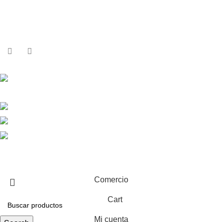
Sobre Nosotros
Contactos
Contactos
Calle República Argentina 25, 2ºIzda,
36201 Vigo
+34 986 117 584
+34 682 456 498
info@equiptronic.es
2025 Equiptronic. Reservados todos los derechos. Webdesign
by
Criativo.net
Comercio
Cart
Mi cuenta